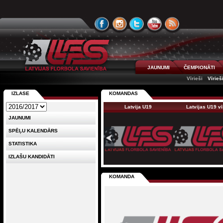
JAUNUMI
ČEMPIONĀTI
Vīrieši
Vīrieš
IZLASE
KOMANDAS
Latvija U19
Latvijas U19 v
JAUNUMI
SPĒĻU KALENDĀRS
STATISTIKA
IZLAŠU KANDIDĀTI
KOMANDA