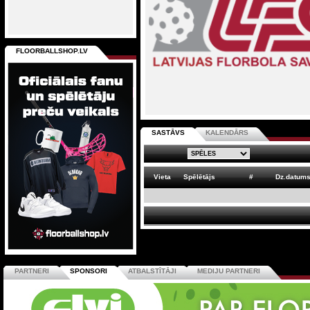
FLOORBALLSHOP.LV
SASTĀVS
KALENDĀRS
Vieta
Spēlētājs
#
Dz.datum
PARTNERI
SPONSORI
ATBALSTĪTĀJI
MEDIJU PARTNERI