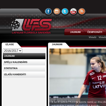
JAUNUMI
ČEMPIONĀTI
Vīrieši
Vīrieš
IZLASE
JAUNUMI
JAUNUMI
SPĒĻU KALENDĀRS
STATISTIKA
IZLAŠU KANDIDĀTI
3. un 4. janvārī Kocēnu sporta namā uz divu di
pulcējušās Latvijas sieviešu U19 florbola...