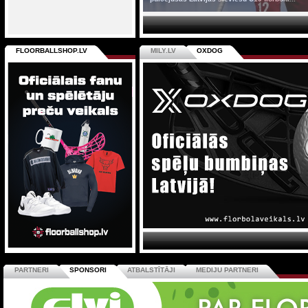
FLOORBALLSHOP.LV
MILY.LV
OXDOG
PARTNERI
SPONSORI
ATBALSTĪTĀJI
MEDIJU PARTNERI