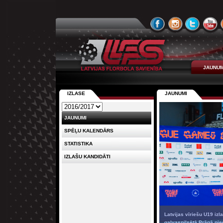
JAUNUM
IZLASE
JAUNUMI
JAUNUMI
SPĒĻU KALENDĀRS
STATISTIKA
IZLAŠU KANDIDĀTI
Latvijas vīriešu U19 izla
galvaspilsētā Prāgā pied