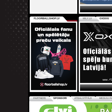
FLOORBALLSHOP.LV
MILY.LV
OXDOG
PARTNERI
SPONSORI
ATBALSTĪTĀJI
MEDIJU P