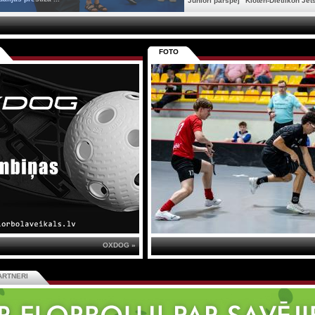
Juniori pārspēj "Kloten-Dietlikon Jets
FOTO
OXDOG »
ARTNERI