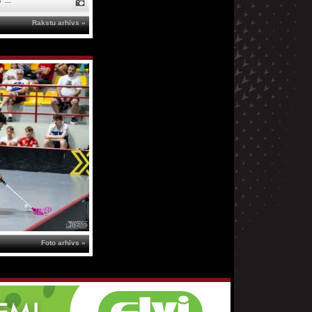
"...
Rakstu arhīvs »
Foto arhīvs »