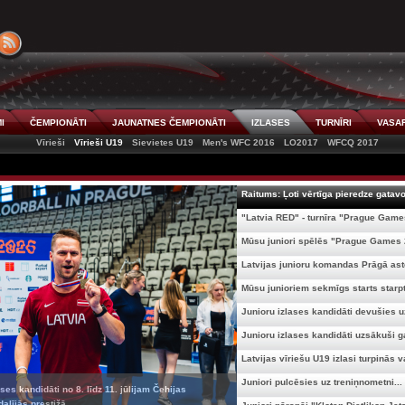
I
ČEMPIONĀTI
JAUNATNES ČEMPIONĀTI
IZLASES
TURNĪRI
VASAR
Vīrieši
Vīrieši U19
Sievietes U19
Men's WFC 2016
LO2017
WFCQ 2017
Raitums: Ļoti vērtīga pieredze gatavoj
"Latvia RED" - turnīra "Prague Games
Mūsu juniori spēlēs "Prague Games 2
Latvijas junioru komandas Prāgā asto
Mūsu junioriem sekmīgs starts starpta
Junioru izlases kandidāti devušies uz
Junioru izlases kandidāti uzsākuši ga
Latvijas vīriešu U19 izlasi turpinās v
Juniori pulcēsies uz treniņnometni...
ses kandidāti no 8. līdz 11. jūlijam Čehijas
alījās prestižā ...