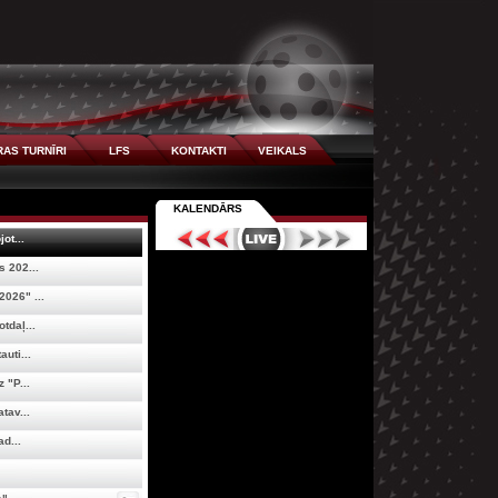
AS TURNĪRI
LFS
KONTAKTI
VEIKALS
KALENDĀRS
ot...
 202...
026" ...
tdaļ...
uti...
 "P...
tav...
ad...