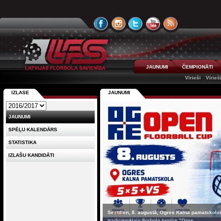
JAUNUMI
ČEMPIONĀTI
Vīrieši
Vīrieš
IZLASE
JAUNUMI
JAUNUMI
SPĒĻU KALENDĀRS
STATISTIKA
IZLAŠU KANDIDĀTI
Sestdien, 8. augustā, Ogres Kalna pamatskolas
tradicionālais florbola turnīrs "Ogre ...