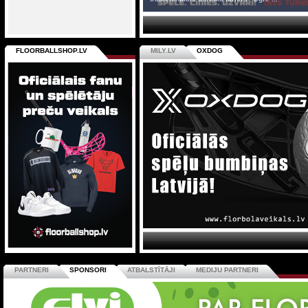
FLOORBALLSHOP.LV
MILY.LV
OXDOG
PARTNERI
SPONSORI
ATBALSTĪTĀJI
MEDIJU PARTNERI