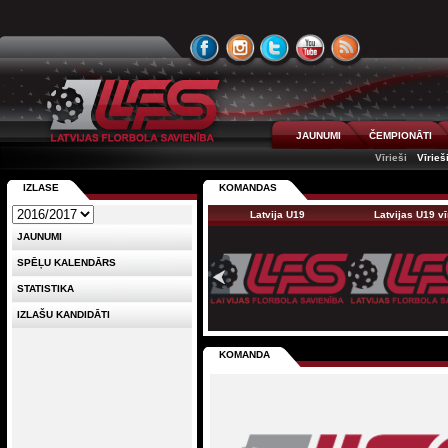
JAUNUMI
ČEMPIONĀTI
Vīrieši
Vīrieš
IZLASE
KOMANDAS
Latvija U19
Latvijas U19 v
JAUNUMI
SPĒĻU KALENDĀRS
STATISTIKA
IZLAŠU KANDIDĀTI
KOMANDA