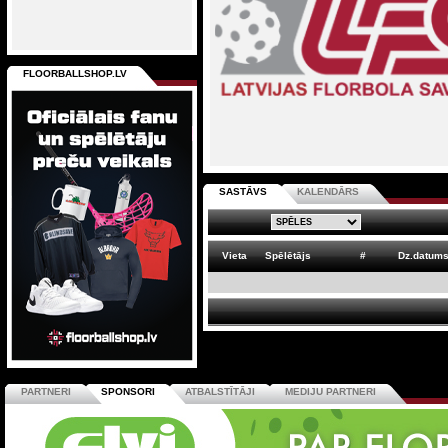
FLOORBALLSHOP.LV
SASTĀVS
KALENDĀRS
Vieta
Spēlētājs
#
Dz.datum
PARTNERI
SPONSORI
ATBALSTĪTĀJI
MEDIJU PARTNERI