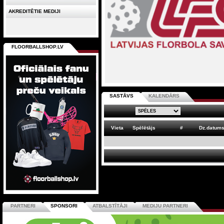
AKREDITĒTIE MEDIJI
FLOORBALLSHOP.LV
SASTĀVS
KALENDĀRS
Vieta
Spēlētājs
#
Dz.datum
PARTNERI
SPONSORI
ATBALSTĪTĀJI
MEDIJU PARTNERI