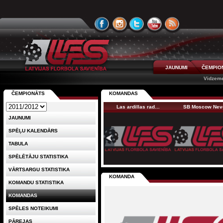
JAUNUMI
ČEMPIO
Vidzeme
ČEMPIONĀTS
KOMANDAS
Las ardillas rad…
SB Moscow Ne
JAUNUMI
SPĒĻU KALENDĀRS
TABULA
SPĒLĒTĀJU STATISTIKA
VĀRTSARGU STATISTIKA
KOMANDA
KOMANDU STATISTIKA
KOMANDAS
SPĒLES NOTEIKUMI
PĀREJAS