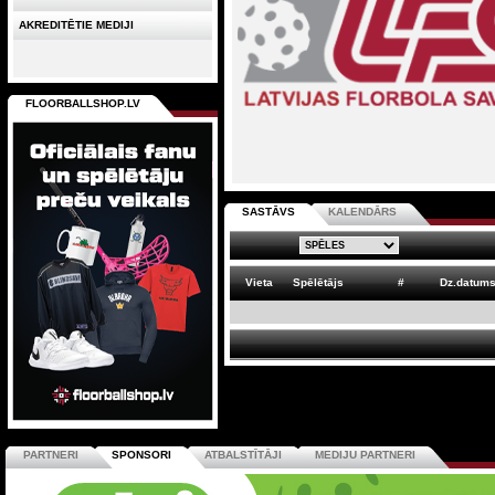
AKREDITĒTIE MEDIJI
FLOORBALLSHOP.LV
SASTĀVS
KALENDĀRS
Vieta
Spēlētājs
#
Dz.datum
PARTNERI
SPONSORI
ATBALSTĪTĀJI
MEDIJU PARTNERI