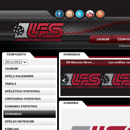
JAUNUMI
ČEMPIO
Vidzeme
ČEMPIONĀTS
KOMANDAS
SB Moscow Never…
Las ardillas r
JAUNUMI
SPĒĻU KALENDĀRS
TABULA
SPĒLĒTĀJU STATISTIKA
VĀRTSARGU STATISTIKA
KOMANDA
KOMANDU STATISTIKA
KOMANDAS
SPĒLES NOTEIKUMI
PĀREJAS