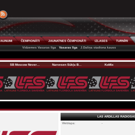
JAUNUMI
ČEMPIONĀTI
JAUNATNES ČEMPIONĀTI
IZLASES
TURNĪRI
Vidzemes Vasaras līga
Vasaras līga
J.Daliņa stadiona kauss
SB Moscow Never…
Narvesen Sūkļa B…
KoMix
LAS ARDILLAS RADIOSA
Weblapa:
-