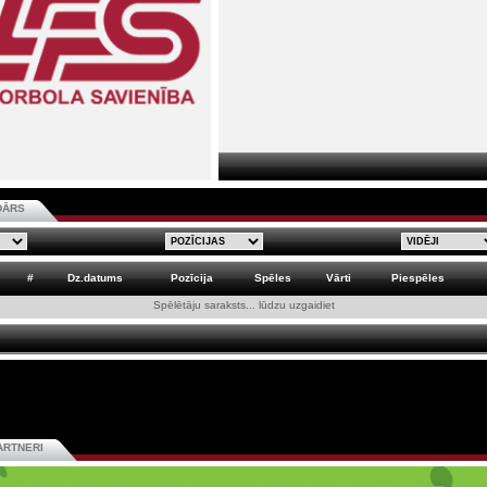
DĀRS
#
Dz.datums
Pozīcija
Spēles
Vārti
Piespēles
Spēlētāju saraksts... lūdzu uzgaidiet
ARTNERI