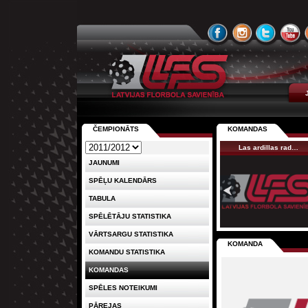
ČEMPIONĀTS
KOMANDAS
Las ardillas rad…
JAUNUMI
SPĒĻU KALENDĀRS
TABULA
SPĒLĒTĀJU STATISTIKA
VĀRTSARGU STATISTIKA
KOMANDA
KOMANDU STATISTIKA
KOMANDAS
SPĒLES NOTEIKUMI
PĀREJAS