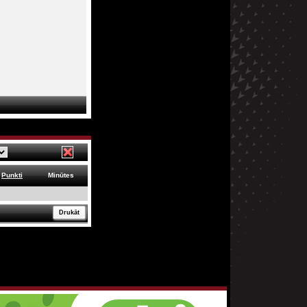
Punkti
Minūtes
Drukāt