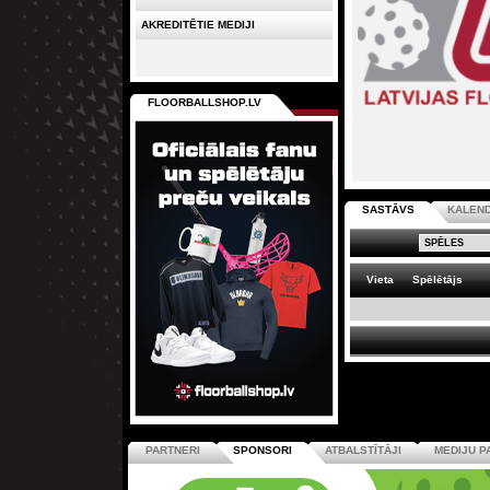
AKREDITĒTIE MEDIJI
FLOORBALLSHOP.LV
SASTĀVS
KALEN
Vieta
Spēlētājs
PARTNERI
SPONSORI
ATBALSTĪTĀJI
MEDIJU P