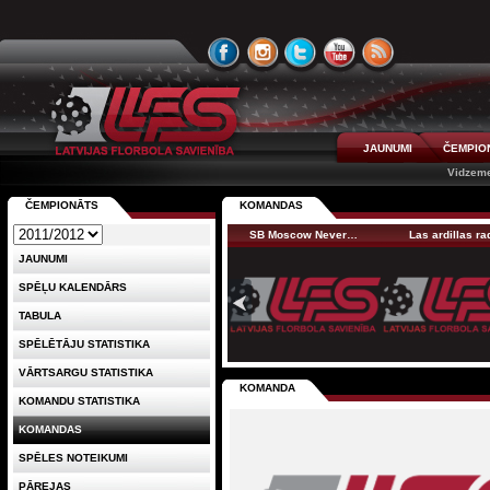
JAUNUMI
ČEMPIO
Vidzeme
ČEMPIONĀTS
KOMANDAS
SB Moscow Never…
Las ardillas r
JAUNUMI
SPĒĻU KALENDĀRS
TABULA
SPĒLĒTĀJU STATISTIKA
VĀRTSARGU STATISTIKA
KOMANDA
KOMANDU STATISTIKA
KOMANDAS
SPĒLES NOTEIKUMI
PĀREJAS