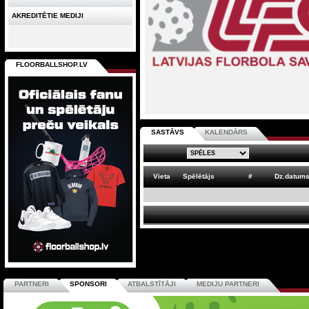
AKREDITĒTIE MEDIJI
FLOORBALLSHOP.LV
SASTĀVS
KALENDĀRS
Vieta
Spēlētājs
#
Dz.datum
PARTNERI
SPONSORI
ATBALSTĪTĀJI
MEDIJU PARTNERI