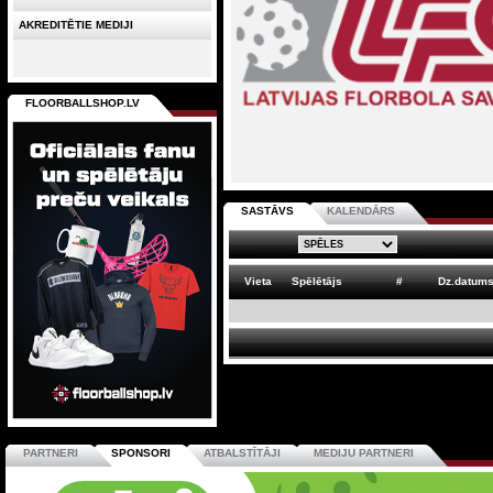
AKREDITĒTIE MEDIJI
FLOORBALLSHOP.LV
SASTĀVS
KALENDĀRS
Vieta
Spēlētājs
#
Dz.datum
PARTNERI
SPONSORI
ATBALSTĪTĀJI
MEDIJU PARTNERI