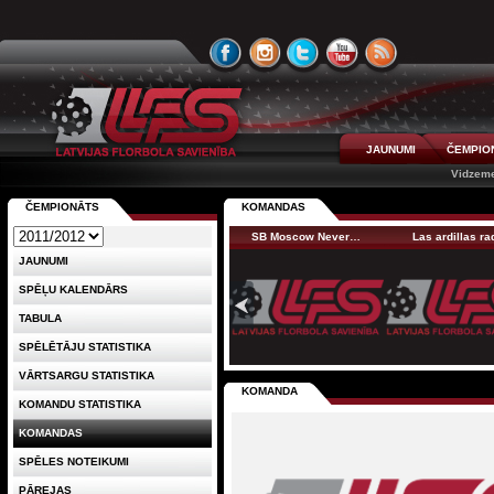
JAUNUMI
ČEMPIO
Vidzeme
ČEMPIONĀTS
KOMANDAS
SB Moscow Never…
Las ardillas r
JAUNUMI
SPĒĻU KALENDĀRS
TABULA
SPĒLĒTĀJU STATISTIKA
VĀRTSARGU STATISTIKA
KOMANDA
KOMANDU STATISTIKA
KOMANDAS
SPĒLES NOTEIKUMI
PĀREJAS