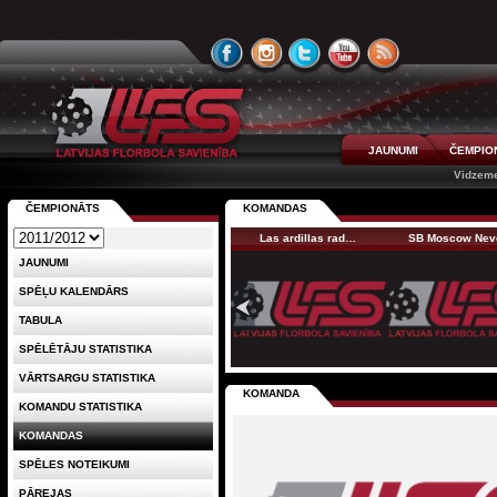
JAUNUMI
ČEMPIO
Vidzeme
ČEMPIONĀTS
KOMANDAS
Las ardillas rad…
SB Moscow Ne
JAUNUMI
SPĒĻU KALENDĀRS
TABULA
SPĒLĒTĀJU STATISTIKA
VĀRTSARGU STATISTIKA
KOMANDA
KOMANDU STATISTIKA
KOMANDAS
SPĒLES NOTEIKUMI
PĀREJAS