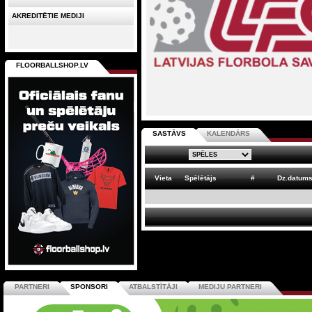
AKREDITĒTIE MEDIJI
FLOORBALLSHOP.LV
SASTĀVS
KALENDĀRS
Vieta
Spēlētājs
#
Dz.datum
PARTNERI
SPONSORI
ATBALSTĪTĀJI
MEDIJU PARTNERI