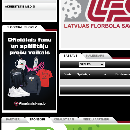
AKREDITĒTIE MEDIJI
FLOORBALLSHOP.LV
SASTĀVS
KALENDĀRS
Vieta
Spēlētājs
#
Dz.datum
PARTNERI
SPONSORI
ATBALSTĪTĀJI
MEDIJU PARTNERI