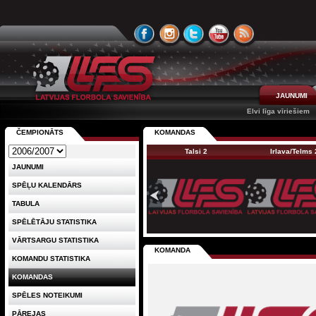
JAUNUMI
Elvi līga vīriešiem
ČEMPIONĀTS
KOMANDAS
Talsi 2
Irlava/Telms 
JAUNUMI
SPĒĻU KALENDĀRS
TABULA
SPĒLĒTĀJU STATISTIKA
VĀRTSARGU STATISTIKA
KOMANDA
KOMANDU STATISTIKA
KOMANDAS
SPĒLES NOTEIKUMI
PĀREJAS