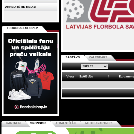
AKREDITĒTIE MEDIJI
FLOORBALLSHOP.LV
SASTĀVS
KALENDĀRS
Vieta
Spēlētājs
#
Dz.datum
PARTNERI
SPONSORI
ATBALSTĪTĀJI
MEDIJU PARTNERI