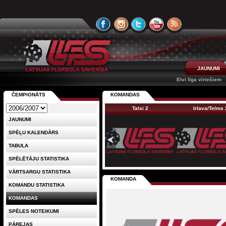
JAUNUMI
Elvi līga vīriešiem
ČEMPIONĀTS
KOMANDAS
Talsi 2
Irlava/Telms 
JAUNUMI
SPĒĻU KALENDĀRS
TABULA
SPĒLĒTĀJU STATISTIKA
VĀRTSARGU STATISTIKA
KOMANDA
KOMANDU STATISTIKA
KOMANDAS
SPĒLES NOTEIKUMI
PĀREJAS