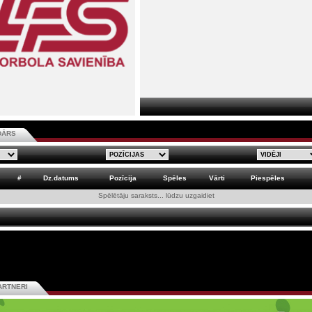
DĀRS
#
Dz.datums
Pozīcija
Spēles
Vārti
Piespēles
Spēlētāju saraksts... lūdzu uzgaidiet
ARTNERI