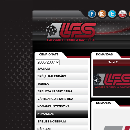
ČEMPIONĀTS
KOMANDAS
Talsi 2
JAUNUMI
SPĒĻU KALENDĀRS
TABULA
SPĒLĒTĀJU STATISTIKA
VĀRTSARGU STATISTIKA
KOMANDA
KOMANDU STATISTIKA
KOMANDAS
SPĒLES NOTEIKUMI
PĀREJAS