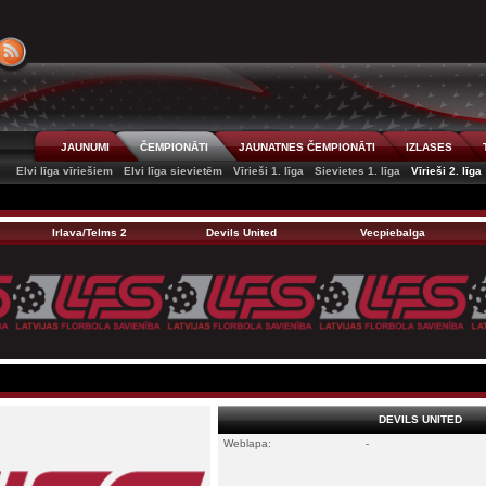
JAUNUMI
ČEMPIONĀTI
JAUNATNES ČEMPIONĀTI
IZLASES
Elvi līga vīriešiem
Elvi līga sievietēm
Vīrieši 1. līga
Sievietes 1. līga
Vīrieši 2. līga
Irlava/Telms 2
Devils United
Vecpiebalga
DEVILS UNITED
Weblapa:
-