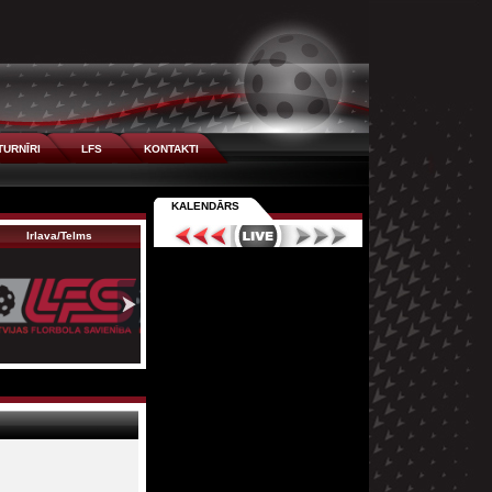
TURNĪRI
LFS
KONTAKTI
KALENDĀRS
Irlava/Telms
Liepāja
Kurši 2