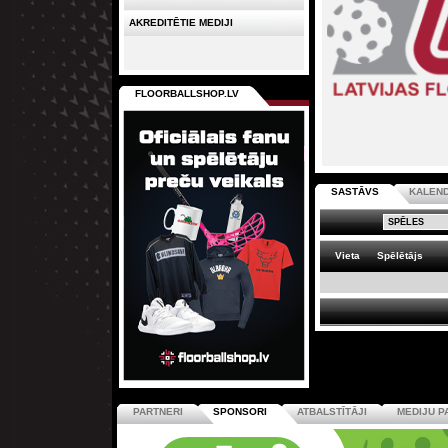
AKREDITĒTIE MEDIJI
FLOORBALLSHOP.LV
SASTĀVS
KALEN
Vieta
Spēlētājs
PARTNERI
SPONSORI
ATBALSTĪTĀJI
MEDIJU P