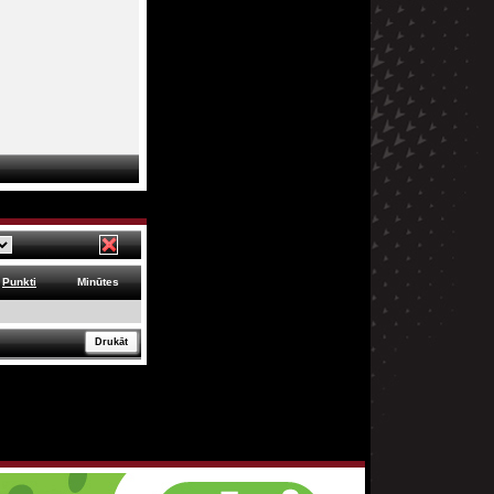
Punkti
Minūtes
Drukāt