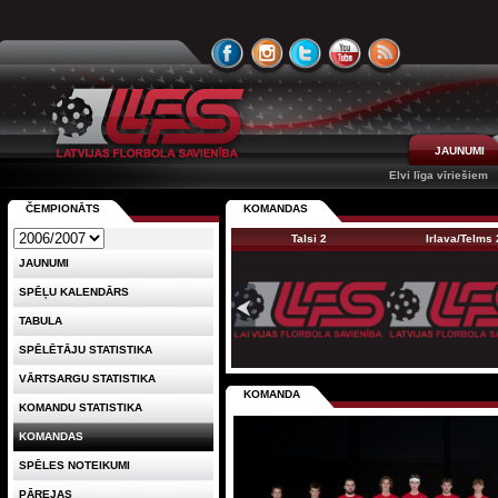
JAUNUMI
Elvi līga vīriešiem
ČEMPIONĀTS
KOMANDAS
Talsi 2
Irlava/Telms 
JAUNUMI
SPĒĻU KALENDĀRS
TABULA
SPĒLĒTĀJU STATISTIKA
VĀRTSARGU STATISTIKA
KOMANDA
KOMANDU STATISTIKA
KOMANDAS
SPĒLES NOTEIKUMI
PĀREJAS