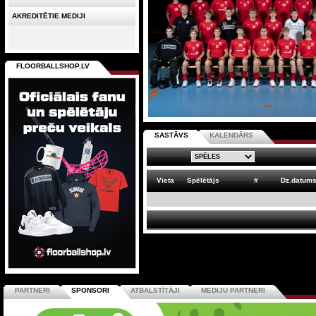
AKREDITĒTIE MEDIJI
FLOORBALLSHOP.LV
SASTĀVS
KALENDĀRS
Vieta
Spēlētājs
#
Dz.datum
PARTNERI
SPONSORI
ATBALSTĪTĀJI
MEDIJU PARTNERI