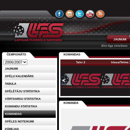
JAUNUMI
Elvi līga vīriešiem
ČEMPIONĀTS
KOMANDAS
Talsi 2
Irlava/Telms 
JAUNUMI
SPĒĻU KALENDĀRS
TABULA
SPĒLĒTĀJU STATISTIKA
VĀRTSARGU STATISTIKA
KOMANDA
KOMANDU STATISTIKA
KOMANDAS
SPĒLES NOTEIKUMI
PĀREJAS