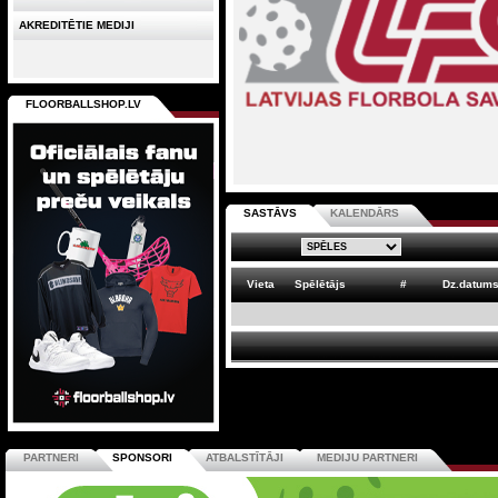
AKREDITĒTIE MEDIJI
FLOORBALLSHOP.LV
SASTĀVS
KALENDĀRS
Vieta
Spēlētājs
#
Dz.datum
PARTNERI
SPONSORI
ATBALSTĪTĀJI
MEDIJU PARTNERI