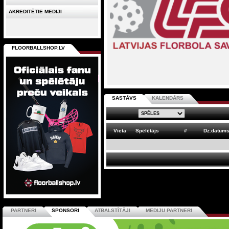
AKREDITĒTIE MEDIJI
FLOORBALLSHOP.LV
SASTĀVS
KALENDĀRS
Vieta
Spēlētājs
#
Dz.datum
PARTNERI
SPONSORI
ATBALSTĪTĀJI
MEDIJU PARTNERI