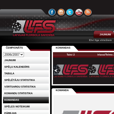
JAUNUMI
Elvi līga vīriešiem
ČEMPIONĀTS
KOMANDAS
Talsi 2
Irlava/Telms 
JAUNUMI
SPĒĻU KALENDĀRS
TABULA
SPĒLĒTĀJU STATISTIKA
VĀRTSARGU STATISTIKA
KOMANDA
KOMANDU STATISTIKA
KOMANDAS
SPĒLES NOTEIKUMI
PĀREJAS