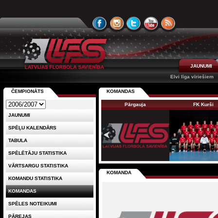
JAUNUMI
Elvi līga vīriešiem
ČEMPIONĀTS
KOMANDAS
Pārgauja
FK Kurši
JAUNUMI
SPĒĻU KALENDĀRS
TABULA
SPĒLĒTĀJU STATISTIKA
VĀRTSARGU STATISTIKA
KOMANDA
KOMANDU STATISTIKA
KOMANDAS
SPĒLES NOTEIKUMI
PĀREJAS