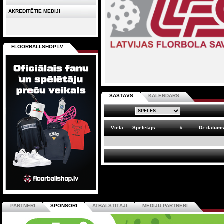
AKREDITĒTIE MEDIJI
FLOORBALLSHOP.LV
SASTĀVS
KALENDĀRS
Vieta
Spēlētājs
#
Dz.datum
PARTNERI
SPONSORI
ATBALSTĪTĀJI
MEDIJU PARTNERI