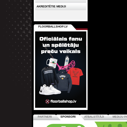
AKREDITĒTIE MEDIJI
FLOORBALLSHOP.LV
PARTNERI
SPONSORI
ATBALSTĪTĀJI
MEDIJU P