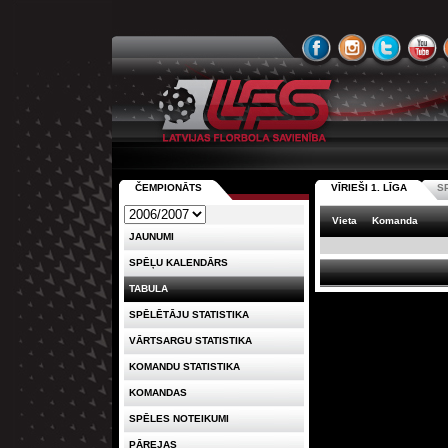
ČEMPIONĀTS
VĪRIEŠI 1. LĪGA
S
Vieta
Komanda
JAUNUMI
SPĒĻU KALENDĀRS
TABULA
SPĒLĒTĀJU STATISTIKA
VĀRTSARGU STATISTIKA
KOMANDU STATISTIKA
KOMANDAS
SPĒLES NOTEIKUMI
PĀREJAS