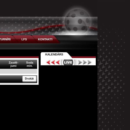
TURNĪRI
LFS
KONTAKTI
KALENDĀRS
Zaudē-
Soda
jumi
min.
Drukāt