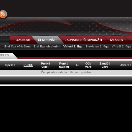
JAUNUMI
ČEMPIONĀTI
JAUNATNES ČEMPIONĀTI
IZLASES
Elvi līga vīriešiem
Elvi līga sievietēm
Vīrieši 1. līga
Sievietes 1. līga
Vīrieši 2. līga
PĒLES
Punkti
Punkti
Gūti
Zaudēti
Spēles
Punkti
+/-
Uzvaras
vidēji
zaudēti
vārti
vārti
Čempionāta tabula... lūdzu uzgaidiet