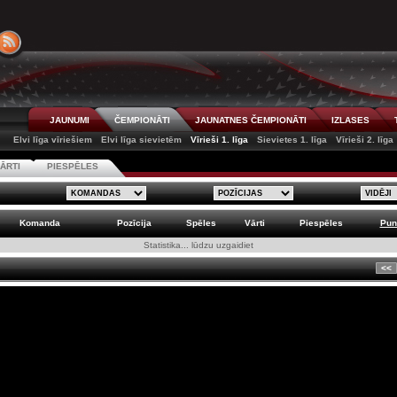
JAUNUMI
ČEMPIONĀTI
JAUNATNES ČEMPIONĀTI
IZLASES
Elvi līga vīriešiem
Elvi līga sievietēm
Vīrieši 1. līga
Sievietes 1. līga
Vīrieši 2. līga
ĀRTI
PIESPĒLES
Komanda
Pozīcija
Spēles
Vārti
Piespēles
Pun
Statistika... lūdzu uzgaidiet
<<