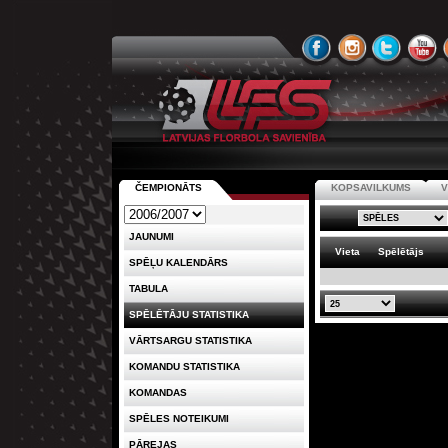
ČEMPIONĀTS
KOPSAVILKUMS
V
JAUNUMI
Vieta
Spēlētājs
SPĒĻU KALENDĀRS
TABULA
SPĒLĒTĀJU STATISTIKA
VĀRTSARGU STATISTIKA
KOMANDU STATISTIKA
KOMANDAS
SPĒLES NOTEIKUMI
PĀREJAS