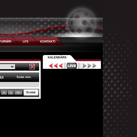
TURNĪRI
LFS
KONTAKTI
KALENDĀRS
kti
Soda min.
<
>
>>
Drukāt