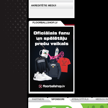
AKREDITĒTIE MEDIJI
FLOORBALLSHOP.LV
PARTNERI
SPONSORI
ATBALSTĪTĀJI
MEDIJU P