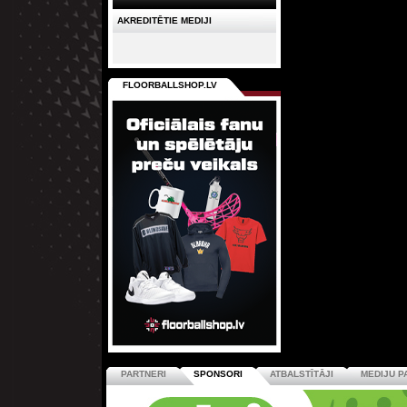
AKREDITĒTIE MEDIJI
FLOORBALLSHOP.LV
PARTNERI
SPONSORI
ATBALSTĪTĀJI
MEDIJU P