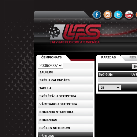
ČEMPIONĀTS
PĀREJAS
ĪRE
JAUNUMI
Spēlētājs
Uz 
SPĒĻU KALENDĀRS
TABULA
SPĒLĒTĀJU STATISTIKA
VĀRTSARGU STATISTIKA
KOMANDU STATISTIKA
KOMANDAS
SPĒLES NOTEIKUMI
PĀREJAS