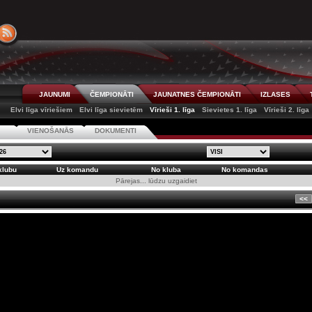
JAUNUMI
ČEMPIONĀTI
JAUNATNES ČEMPIONĀTI
IZLASES
Elvi līga vīriešiem
Elvi līga sievietēm
Vīrieši 1. līga
Sievietes 1. līga
Vīrieši 2. līga
S
VIENOŠANĀS
DOKUMENTI
klubu
Uz komandu
No kluba
No komandas
Pārejas... lūdzu uzgaidiet
<<