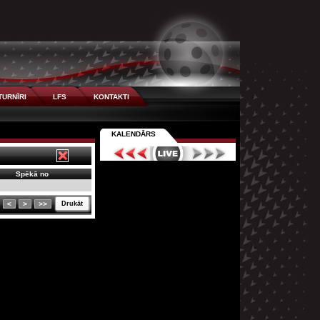
TURNĪRI
LFS
KONTAKTI
KALENDĀRS
Spēkā no
<
>
>>
Drukāt