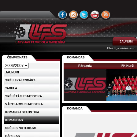
JAUNUMI
Elvi līga vīriešiem
ČEMPIONĀTS
KOMANDAS
Pārgauja
FK Kurši
JAUNUMI
SPĒĻU KALENDĀRS
TABULA
SPĒLĒTĀJU STATISTIKA
VĀRTSARGU STATISTIKA
KOMANDA
KOMANDU STATISTIKA
KOMANDAS
SPĒLES NOTEIKUMI
PĀREJAS