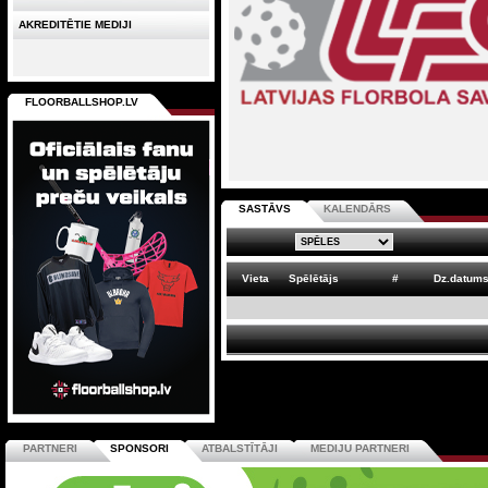
AKREDITĒTIE MEDIJI
FLOORBALLSHOP.LV
SASTĀVS
KALENDĀRS
Vieta
Spēlētājs
#
Dz.datum
PARTNERI
SPONSORI
ATBALSTĪTĀJI
MEDIJU PARTNERI