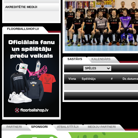
AKREDITĒTIE MEDIJI
FLOORBALLSHOP.LV
SASTĀVS
KALENDĀRS
Vieta
Spēlētājs
#
Dz.datum
PARTNERI
SPONSORI
ATBALSTĪTĀJI
MEDIJU PARTNERI