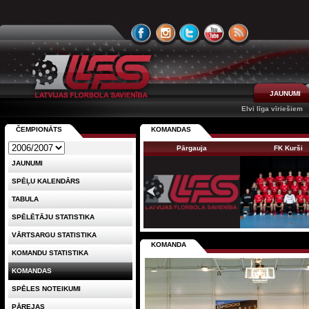
JAUNUMI
Elvi līga vīriešiem
ČEMPIONĀTS
KOMANDAS
Pārgauja
FK Kurši
JAUNUMI
SPĒĻU KALENDĀRS
TABULA
SPĒLĒTĀJU STATISTIKA
VĀRTSARGU STATISTIKA
KOMANDA
KOMANDU STATISTIKA
KOMANDAS
SPĒLES NOTEIKUMI
PĀREJAS