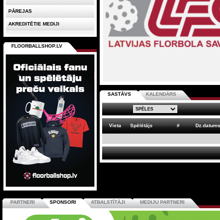
PĀREJAS
AKREDITĒTIE MEDIJI
FLOORBALLSHOP.LV
SASTĀVS
KALENDĀRS
Vieta
Spēlētājs
#
Dz.datum
PARTNERI
SPONSORI
ATBALSTĪTĀJI
MEDIJU PARTNERI