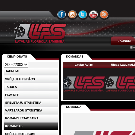
JAUNUMI
Elv
ČEMPIONĀTS
KOMANDAS
Lauku Avīze
Rīgas Lauvas/
JAUNUMI
SPĒĻU KALENDĀRS
TABULA
PLAYOFF
SPĒLĒTĀJU STATISTIKA
KOMANDA
VĀRTSARGU STATISTIKA
KOMANDU STATISTIKA
KOMANDAS
SPĒLES NOTEIKUMI