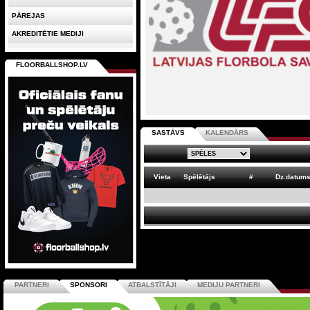
PĀREJAS
AKREDITĒTIE MEDIJI
FLOORBALLSHOP.LV
SASTĀVS
KALENDĀRS
Vieta
Spēlētājs
#
Dz.datum
PARTNERI
SPONSORI
ATBALSTĪTĀJI
MEDIJU PARTNERI