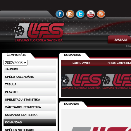
JAUNUMI
Elv
ČEMPIONĀTS
KOMANDAS
Lauku Avīze
Rīgas Lauvas/
JAUNUMI
SPĒĻU KALENDĀRS
TABULA
PLAYOFF
SPĒLĒTĀJU STATISTIKA
KOMANDA
VĀRTSARGU STATISTIKA
KOMANDU STATISTIKA
KOMANDAS
SPĒLES NOTEIKUMI