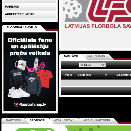
PĀREJAS
AKREDITĒTIE MEDIJI
FLOORBALLSHOP.LV
SASTĀVS
KALENDĀRS
Vieta
Spēlētājs
#
Dz.datum
PARTNERI
SPONSORI
ATBALSTĪTĀJI
MEDIJU PARTNERI