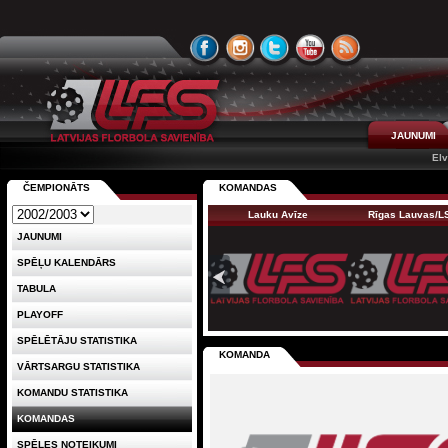
JAUNUMI
Elv
ČEMPIONĀTS
KOMANDAS
Lauku Avīze
Rīgas Lauvas/
JAUNUMI
SPĒĻU KALENDĀRS
TABULA
PLAYOFF
SPĒLĒTĀJU STATISTIKA
KOMANDA
VĀRTSARGU STATISTIKA
KOMANDU STATISTIKA
KOMANDAS
SPĒLES NOTEIKUMI