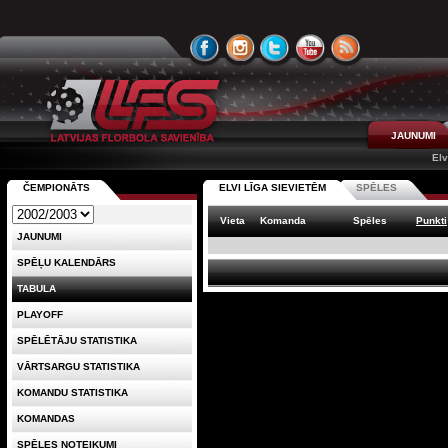
JAUNUMI
Elv
ČEMPIONĀTS
ELVI LĪGA SIEVIETĒM
SPĒLES
Vieta
Komanda
Spēles
Punkti
JAUNUMI
SPĒĻU KALENDĀRS
TABULA
PLAYOFF
SPĒLĒTĀJU STATISTIKA
VĀRTSARGU STATISTIKA
KOMANDU STATISTIKA
KOMANDAS
SPĒLES NOTEIKUMI