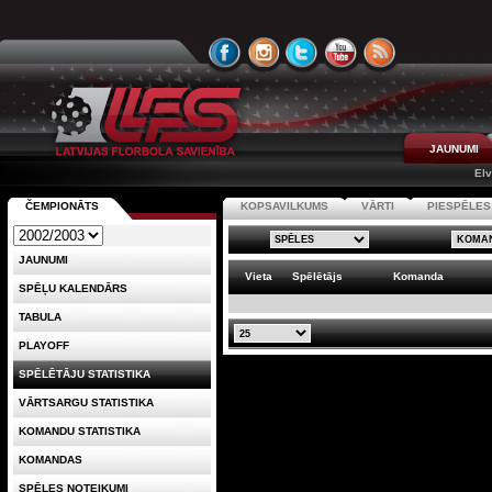
JAUNUMI
Elv
ČEMPIONĀTS
KOPSAVILKUMS
VĀRTI
PIESPĒLES
JAUNUMI
Vieta
Spēlētājs
Komanda
SPĒĻU KALENDĀRS
TABULA
PLAYOFF
SPĒLĒTĀJU STATISTIKA
VĀRTSARGU STATISTIKA
KOMANDU STATISTIKA
KOMANDAS
SPĒLES NOTEIKUMI