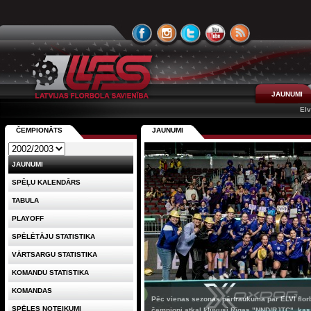
JAUNUMI
Elv
ČEMPIONĀTS
JAUNUMI
JAUNUMI
SPĒĻU KALENDĀRS
TABULA
PLAYOFF
SPĒLĒTĀJU STATISTIKA
VĀRTSARGU STATISTIKA
KOMANDU STATISTIKA
KOMANDAS
Pēc vienas sezonas pārtraukuma par ELVI florb
SPĒLES NOTEIKUMI
čempioni atkal kļuvusi Rīgas "NND/RJTC", kas 