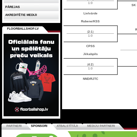
1:0
SK 
PĀREJAS
Lielvārde
AKREDITĒTIE MEDIJI
Rubene/KSS
FLOORBALLSHOP.LV
(
2:1
)
1:0
CPSS
Jēkabpils
(
4:2
)
1:0
NND/RJTC
PARTNERI
SPONSORI
ATBALSTĪTĀJI
MEDIJU PARTNERI