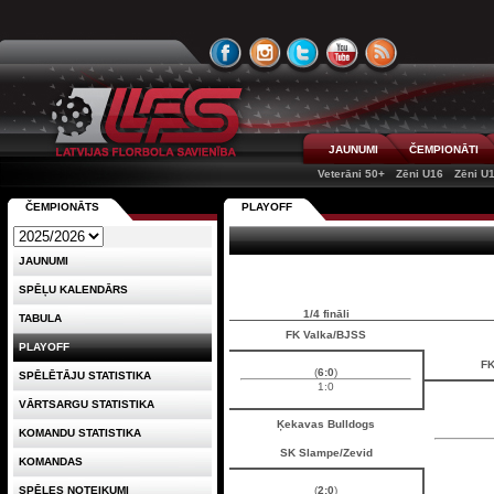
JAUNUMI
ČEMPIONĀTI
Veterāni 50+
Zēni U16
Zēni U
ČEMPIONĀTS
PLAYOFF
JAUNUMI
SPĒĻU KALENDĀRS
1/4 fināli
TABULA
FK Valka/BJSS
PLAYOFF
FK
(
6:0
)
SPĒLĒTĀJU STATISTIKA
1:0
VĀRTSARGU STATISTIKA
Ķekavas Bulldogs
KOMANDU STATISTIKA
SK Slampe/Zevid
KOMANDAS
SPĒLES NOTEIKUMI
(
2:0
)