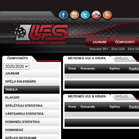
JAUNUMI
ČEMPIONĀTI
Veterāni 50+
Zēni U16
Zēni U
ČEMPIONĀTS
MEITENES U12 A GRUPA
SPĒLES
Vieta
Komanda
Spēles
Punkti
JAUNUMI
SPĒĻU KALENDĀRS
TABULA
MEITENES U12 B GRUPA
SPĒLES
PLAYOFF
SPĒLĒTĀJU STATISTIKA
Vieta
Komanda
Spēles
Punkti
VĀRTSARGU STATISTIKA
KOMANDU STATISTIKA
KOMANDAS
SPĒLES NOTEIKUMI