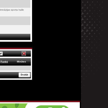
mnāzijas sporta halle
Punkti
Minūtes
Drukāt