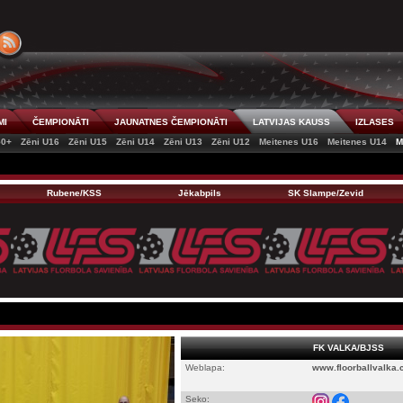
MI
ČEMPIONĀTI
JAUNATNES ČEMPIONĀTI
LATVIJAS KAUSS
IZLASES
50+
Zēni U16
Zēni U15
Zēni U14
Zēni U13
Zēni U12
Meitenes U16
Meitenes U14
M
Rubene/KSS
Jēkabpils
SK Slampe/Zevid
FK VALKA/BJSS
Weblapa:
www.floorballvalka
Seko: