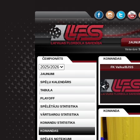
JAUNU
Veterāni 
ČEMPIONĀTS
KOMANDAS
FK Valka/BJSS
JAUNUMI
SPĒĻU KALENDĀRS
TABULA
PLAYOFF
SPĒLĒTĀJU STATISTIKA
KOMANDA
VĀRTSARGU STATISTIKA
KOMANDU STATISTIKA
KOMANDAS
SPĒLES NOTEIKUMI