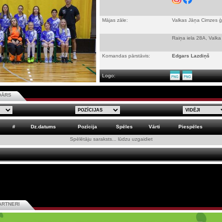
Mājas zāle:
Valkas Jāņa Cimzes ģi
Raiņa iela 28A, Valka
Komandas pārstāvis:
Edgars Lazdiņš
Logo:
DĀRS
#
Dz.datums
Pozīcija
Spēles
Vārti
Piespēles
Spēlētāju saraksts... lūdzu uzgaidiet
ARTNERI