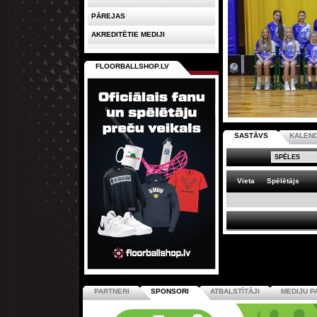
PĀREJAS
AKREDITĒTIE MEDIJI
FLOORBALLSHOP.LV
SASTĀVS
KALEN
Vieta
Spēlētājs
PARTNERI
SPONSORI
ATBALSTĪTĀJI
MEDIJU P