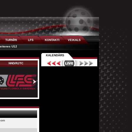
TURNĪRI
LFS
KONTAKTI
VEIKALS
eitenes U12
KALENDĀRS
NND/RJTC
Lielvārde
Ķekavas Bulldogs
.com