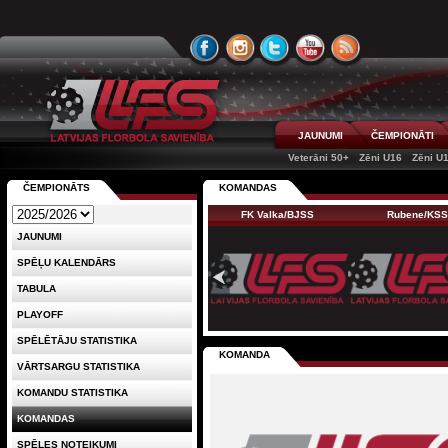
JAUNUMI
ČEMPIONĀTI
Veterāni 50+
Zēni U16
Zēni U
ČEMPIONĀTS
KOMANDAS
FK Valka/BJSS
Rubene/KS
JAUNUMI
SPĒĻU KALENDĀRS
TABULA
PLAYOFF
SPĒLĒTĀJU STATISTIKA
KOMANDA
VĀRTSARGU STATISTIKA
KOMANDU STATISTIKA
KOMANDAS
SPĒLES NOTEIKUMI