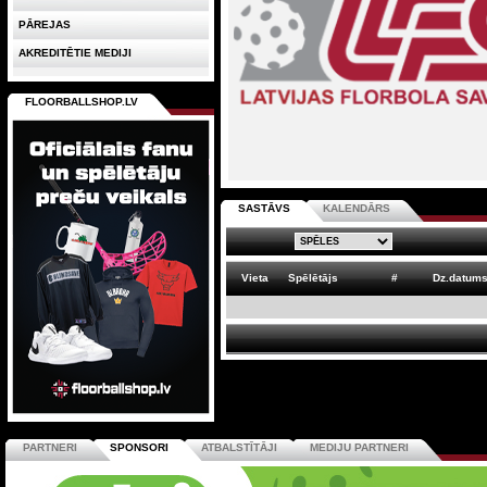
PĀREJAS
AKREDITĒTIE MEDIJI
FLOORBALLSHOP.LV
SASTĀVS
KALENDĀRS
Vieta
Spēlētājs
#
Dz.datum
PARTNERI
SPONSORI
ATBALSTĪTĀJI
MEDIJU PARTNERI