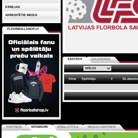
PĀREJAS
AKREDITĒTIE MEDIJI
FLOORBALLSHOP.LV
SASTĀVS
KALENDĀRS
Vieta
Spēlētājs
#
Dz.datum
PARTNERI
SPONSORI
ATBALSTĪTĀJI
MEDIJU PARTNERI