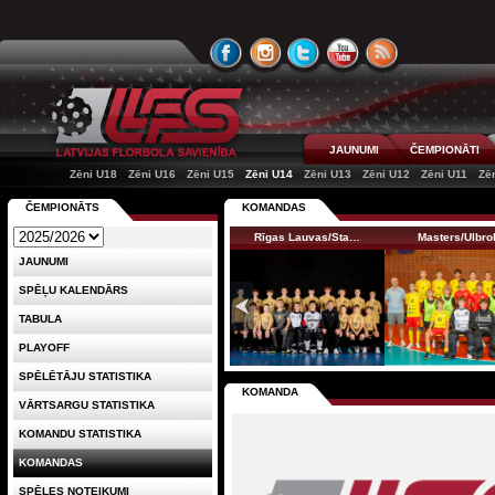
JAUNUMI
ČEMPIONĀTI
Zēni U18
Zēni U16
Zēni U15
Zēni U14
Zēni U13
Zēni U12
Zēni U11
Zē
ČEMPIONĀTS
KOMANDAS
Rīgas Lauvas/Sta…
Masters/Ulbro
JAUNUMI
SPĒĻU KALENDĀRS
TABULA
PLAYOFF
SPĒLĒTĀJU STATISTIKA
KOMANDA
VĀRTSARGU STATISTIKA
KOMANDU STATISTIKA
KOMANDAS
SPĒLES NOTEIKUMI