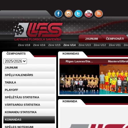
JAUNUMI
ČEMPIONĀTI
Zēni U18
Zēni U16
Zēni U15
Zēni U14
Zēni U13
Zēni U12
Zēni U11
Zē
ČEMPIONĀTS
KOMANDAS
Rīgas Lauvas/Sta…
Masters/Ulbro
JAUNUMI
SPĒĻU KALENDĀRS
TABULA
PLAYOFF
SPĒLĒTĀJU STATISTIKA
KOMANDA
VĀRTSARGU STATISTIKA
KOMANDU STATISTIKA
KOMANDAS
SPĒLES NOTEIKUMI