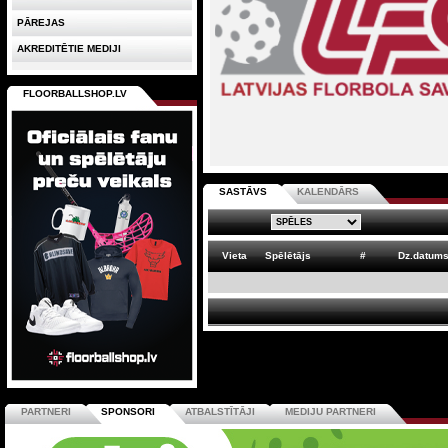
PĀREJAS
AKREDITĒTIE MEDIJI
FLOORBALLSHOP.LV
SASTĀVS
KALENDĀRS
Vieta
Spēlētājs
#
Dz.datum
PARTNERI
SPONSORI
ATBALSTĪTĀJI
MEDIJU PARTNERI