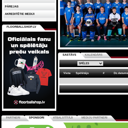
PĀREJAS
AKREDITĒTIE MEDIJI
FLOORBALLSHOP.LV
SASTĀVS
KALENDĀRS
Vieta
Spēlētājs
#
Dz.datum
PARTNERI
SPONSORI
ATBALSTĪTĀJI
MEDIJU PARTNERI