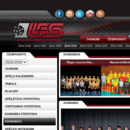
JAUNUMI
ČEMPIONĀTI
Zēni U18
Zēni U16
Zēni U15
Zēni U14
Zēni U13
Zēni U12
Zēni U11
Zē
ČEMPIONĀTS
KOMANDAS
Rīgas Lauvas/Sta…
Masters/Ulbro
JAUNUMI
SPĒĻU KALENDĀRS
TABULA
PLAYOFF
SPĒLĒTĀJU STATISTIKA
KOMANDA
VĀRTSARGU STATISTIKA
KOMANDU STATISTIKA
KOMANDAS
SPĒLES NOTEIKUMI