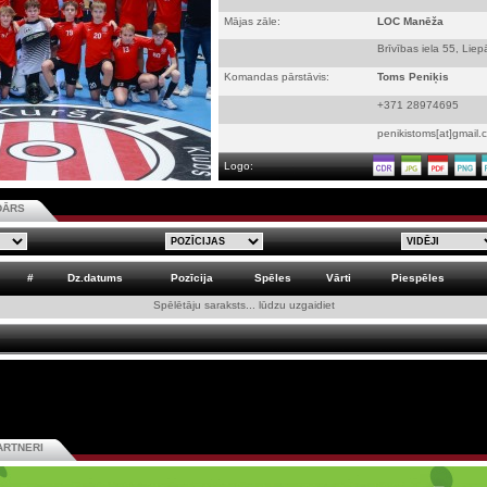
Mājas zāle:
LOC Manēža
Brīvības iela 55, Liep
Komandas pārstāvis:
Toms Peniķis
+371 28974695
penikistoms[at]gmail.
Logo:
DĀRS
#
Dz.datums
Pozīcija
Spēles
Vārti
Piespēles
Spēlētāju saraksts... lūdzu uzgaidiet
ARTNERI