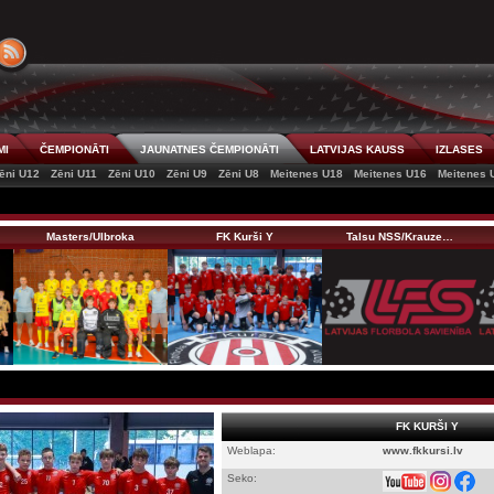
MI
ČEMPIONĀTI
JAUNATNES ČEMPIONĀTI
LATVIJAS KAUSS
IZLASES
ēni U12
Zēni U11
Zēni U10
Zēni U9
Zēni U8
Meitenes U18
Meitenes U16
Meitenes 
Masters/Ulbroka
FK Kurši Y
Talsu NSS/Krauze…
FK KURŠI Y
Weblapa:
www.fkkursi.lv
Seko: