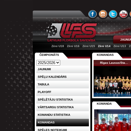
JAUNU
Zēni U18
Zēni U16
Zēni U15
Zēni U14
Zēni U13
Z
ČEMPIONĀTS
KOMANDAS
Rīgas Lauvas/Sta…
JAUNUMI
SPĒĻU KALENDĀRS
TABULA
PLAYOFF
SPĒLĒTĀJU STATISTIKA
KOMANDA
VĀRTSARGU STATISTIKA
KOMANDU STATISTIKA
KOMANDAS
SPĒLES NOTEIKUMI