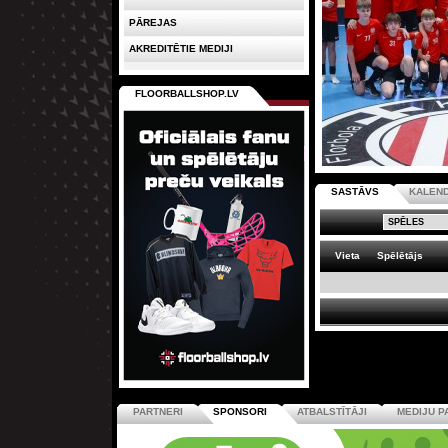
PĀREJAS
AKREDITĒTIE MEDIJI
FLOORBALLSHOP.LV
SASTĀVS
KALEN
Vieta
Spēlētājs
PARTNERI
SPONSORI
ATBALSTĪTĀJI
MEDIJU P