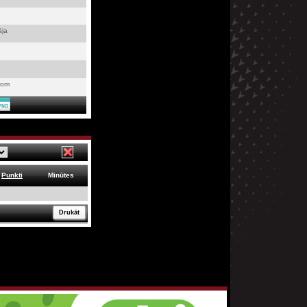
āja
com
Punkti
Minūtes
Drukāt