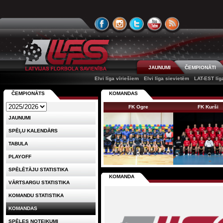
JAUNUMI
ČEMPIONĀTI
Elvi līga vīriešiem
Elvi līga sievietēm
LAT-EST līg
ČEMPIONĀTS
KOMANDAS
FK Ogre
FK Kurši
JAUNUMI
SPĒĻU KALENDĀRS
TABULA
PLAYOFF
SPĒLĒTĀJU STATISTIKA
KOMANDA
VĀRTSARGU STATISTIKA
KOMANDU STATISTIKA
KOMANDAS
SPĒLES NOTEIKUMI