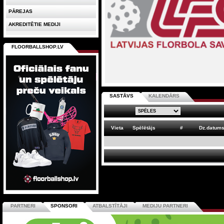
PĀREJAS
AKREDITĒTIE MEDIJI
FLOORBALLSHOP.LV
SASTĀVS
KALENDĀRS
Vieta
Spēlētājs
#
Dz.datum
PARTNERI
SPONSORI
ATBALSTĪTĀJI
MEDIJU PARTNERI