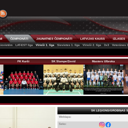
MI
ČEMPIONĀTI
JAUNATNES ČEMPIONĀTI
LATVIJAS KAUSS
IZLASES
 sievietēm
LAT-EST līga
Vīrieši 1. līga
Sievietes 1. līga
Vīrieši 2. līga
3x3
Veterānes 
FK Kurši
SK Slampe/Zevid
Masters Ulbroka
SK LEĢIONS/GROBIŅAS 
Weblapa:
-
Seko: