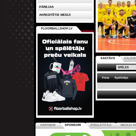
PĀREJAS
AKREDITĒTIE MEDIJI
FLOORBALLSHOP.LV
SASTĀVS
KALEN
Vieta
Spēlētājs
PARTNERI
SPONSORI
ATBALSTĪTĀJI
MEDIJU P