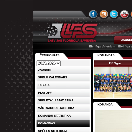
JAUNU
Elvi līga vīriešiem
Elvi līga
ČEMPIONĀTS
KOMANDAS
FK Ogre
JAUNUMI
SPĒĻU KALENDĀRS
TABULA
PLAYOFF
SPĒLĒTĀJU STATISTIKA
KOMANDA
VĀRTSARGU STATISTIKA
KOMANDU STATISTIKA
KOMANDAS
SPĒLES NOTEIKUMI