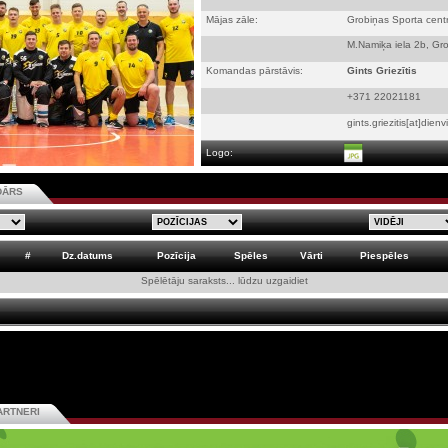
Mājas zāle:
Grobiņas Sporta cent
M.Namiķa iela 2b, Gr
Komandas pārstāvis:
Gints Griezītis
+371 22021181
gints.griezitis[at]dien
Logo:
DĀRS
#
Dz.datums
Pozīcija
Spēles
Vārti
Piespēles
Spēlētāju saraksts... lūdzu uzgaidiet
ARTNERI