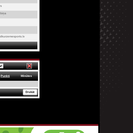
rs
obiņa
vidkurzemesports.lv
Punkti
Minūtes
Drukāt