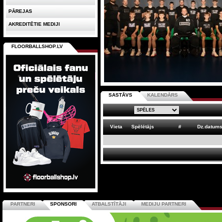
PĀREJAS
AKREDITĒTIE MEDIJI
FLOORBALLSHOP.LV
SASTĀVS
KALENDĀRS
Vieta
Spēlētājs
#
Dz.datum
PARTNERI
SPONSORI
ATBALSTĪTĀJI
MEDIJU PARTNERI