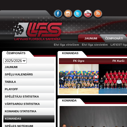
JAUNUMI
ČEMPIONĀTI
Elvi līga vīriešiem
Elvi līga sievietēm
LAT-EST līg
ČEMPIONĀTS
KOMANDAS
FK Ogre
FK Kurši
JAUNUMI
SPĒĻU KALENDĀRS
TABULA
PLAYOFF
SPĒLĒTĀJU STATISTIKA
KOMANDA
VĀRTSARGU STATISTIKA
KOMANDU STATISTIKA
KOMANDAS
SPĒLES NOTEIKUMI