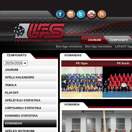
JAUNUMI
ČEMPIONĀTI
Elvi līga vīriešiem
Elvi līga sievietēm
LAT-EST līg
ČEMPIONĀTS
KOMANDAS
FK Ogre
FK Kurši
JAUNUMI
SPĒĻU KALENDĀRS
TABULA
PLAYOFF
SPĒLĒTĀJU STATISTIKA
KOMANDA
VĀRTSARGU STATISTIKA
KOMANDU STATISTIKA
KOMANDAS
SPĒLES NOTEIKUMI