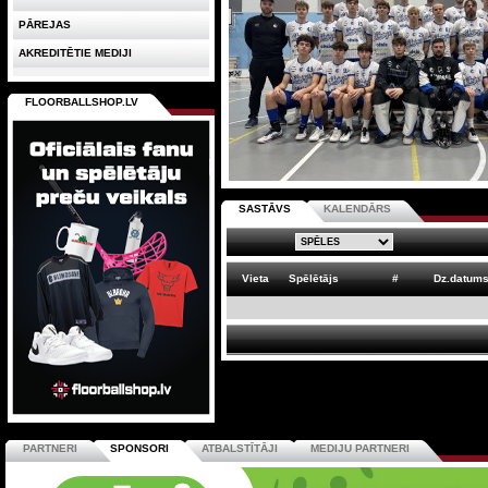
PĀREJAS
AKREDITĒTIE MEDIJI
FLOORBALLSHOP.LV
SASTĀVS
KALENDĀRS
Vieta
Spēlētājs
#
Dz.datum
PARTNERI
SPONSORI
ATBALSTĪTĀJI
MEDIJU PARTNERI