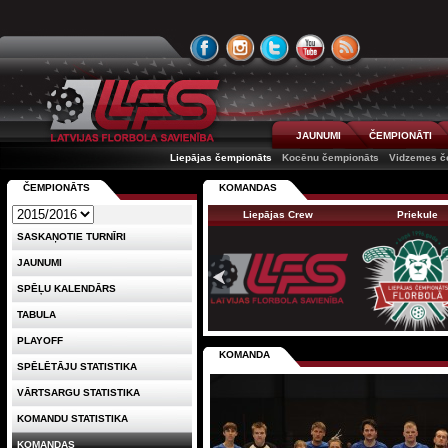
JAUNUMI
ČEMPIONĀTI
Liepājas čempionāts
Kocēnu čempionāts
Vidzemes č
ČEMPIONĀTS
KOMANDAS
Liepājas Crew
Priekule
SASKAŅOTIE TURNĪRI
JAUNUMI
SPĒĻU KALENDĀRS
TABULA
PLAYOFF
KOMANDA
SPĒLĒTĀJU STATISTIKA
VĀRTSARGU STATISTIKA
KOMANDU STATISTIKA
KOMANDAS