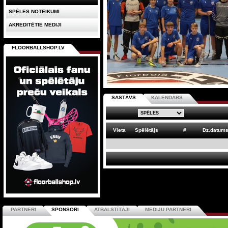
SPĒLES NOTEIKUMI
AKREDITĒTIE MEDIJI
FLOORBALLSHOP.LV
SASTĀVS
KALENDĀRS
Vieta
Spēlētājs
#
Dz.datum
PARTNERI
SPONSORI
ATBALSTĪTĀJI
MEDIJU PARTNERI