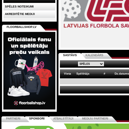
SPĒLES NOTEIKUMI
AKREDITĒTIE MEDIJI
FLOORBALLSHOP.LV
SASTĀVS
KALENDĀRS
Vieta
Spēlētājs
#
Dz.datum
PARTNERI
SPONSORI
ATBALSTĪTĀJI
MEDIJU PARTNERI