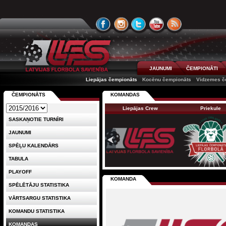
JAUNUMI
ČEMPIONĀTI
Liepājas čempionāts
Kocēnu čempionāts
Vidzemes č
ČEMPIONĀTS
KOMANDAS
Liepājas Crew
Priekule
SASKAŅOTIE TURNĪRI
JAUNUMI
SPĒĻU KALENDĀRS
TABULA
PLAYOFF
KOMANDA
SPĒLĒTĀJU STATISTIKA
VĀRTSARGU STATISTIKA
KOMANDU STATISTIKA
KOMANDAS