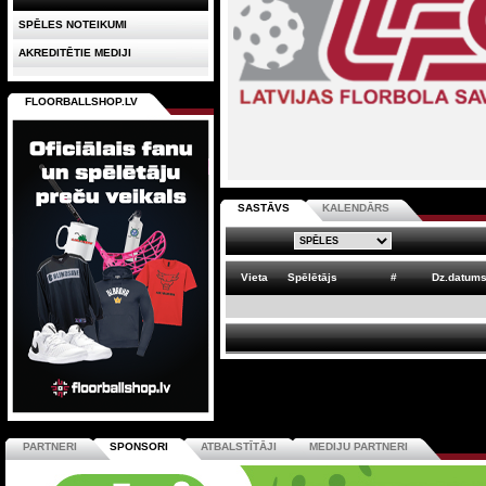
SPĒLES NOTEIKUMI
AKREDITĒTIE MEDIJI
FLOORBALLSHOP.LV
SASTĀVS
KALENDĀRS
Vieta
Spēlētājs
#
Dz.datum
PARTNERI
SPONSORI
ATBALSTĪTĀJI
MEDIJU PARTNERI