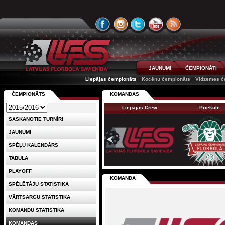
JAUNUMI
ČEMPIONĀTI
Liepājas čempionāts
Kocēnu čempionāts
Vidzemes č
ČEMPIONĀTS
KOMANDAS
Liepājas Crew
Priekule
SASKAŅOTIE TURNĪRI
JAUNUMI
SPĒĻU KALENDĀRS
TABULA
PLAYOFF
KOMANDA
SPĒLĒTĀJU STATISTIKA
VĀRTSARGU STATISTIKA
KOMANDU STATISTIKA
KOMANDAS