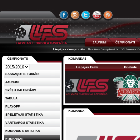
JAUNUMI
ČEMPIONĀTI
Liepājas čempionāts
Kocēnu čempionāts
Vidzemes č
ČEMPIONĀTS
KOMANDAS
Liepājas Crew
Priekule
SASKAŅOTIE TURNĪRI
JAUNUMI
SPĒĻU KALENDĀRS
TABULA
PLAYOFF
KOMANDA
SPĒLĒTĀJU STATISTIKA
VĀRTSARGU STATISTIKA
KOMANDU STATISTIKA
KOMANDAS