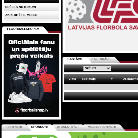
SPĒLES NOTEIKUMI
AKREDITĒTIE MEDIJI
FLOORBALLSHOP.LV
SASTĀVS
KALENDĀRS
Vieta
Spēlētājs
#
Dz.datum
PARTNERI
SPONSORI
ATBALSTĪTĀJI
MEDIJU PARTNERI