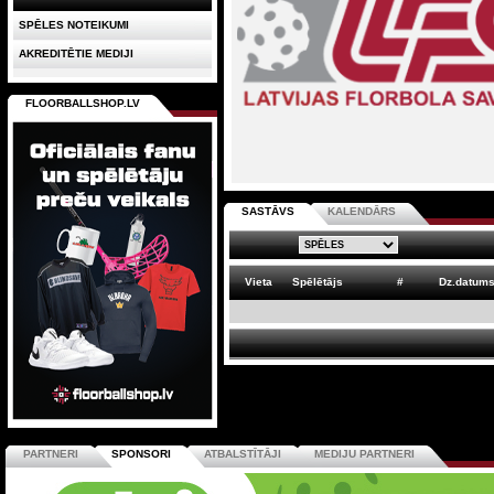
SPĒLES NOTEIKUMI
AKREDITĒTIE MEDIJI
FLOORBALLSHOP.LV
SASTĀVS
KALENDĀRS
Vieta
Spēlētājs
#
Dz.datum
PARTNERI
SPONSORI
ATBALSTĪTĀJI
MEDIJU PARTNERI