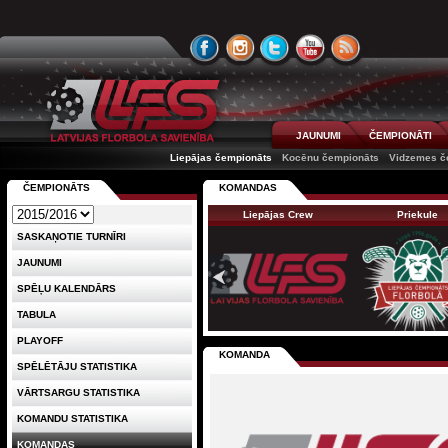
JAUNUMI
ČEMPIONĀTI
Liepājas čempionāts
Kocēnu čempionāts
Vidzemes č
ČEMPIONĀTS
KOMANDAS
Liepājas Crew
Priekule
SASKAŅOTIE TURNĪRI
JAUNUMI
SPĒĻU KALENDĀRS
TABULA
PLAYOFF
KOMANDA
SPĒLĒTĀJU STATISTIKA
VĀRTSARGU STATISTIKA
KOMANDU STATISTIKA
KOMANDAS