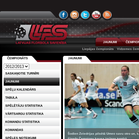
JAUNUMI
ČEMPIO
Liepājas čempionāts
Vidzemes čem
ČEMPIONĀTS
JAUNUMI
SASKAŅOTIE TURNĪRI
JAUNUMI
SPĒĻU KALENDĀRS
TABULA
SPĒLĒTĀJU STATISTIKA
VĀRTSARGU STATISTIKA
KOMANDU STATISTIKA
KOMANDAS
Šodien Zviedrijas pilsētā Umeo savu otro un, kā
SPĒLES NOTEIKUMI
šīgada Čempionu kausa izcīņas turnīrā ...