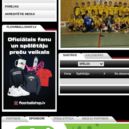
PĀREJAS
AKREDITĒTIE MEDIJI
FLOORBALLSHOP.LV
SASTĀVS
KALENDĀRS
Vieta
Spēlētājs
#
Dz.datum
PARTNERI
SPONSORI
ATBALSTĪTĀJI
MEDIJU PARTNERI