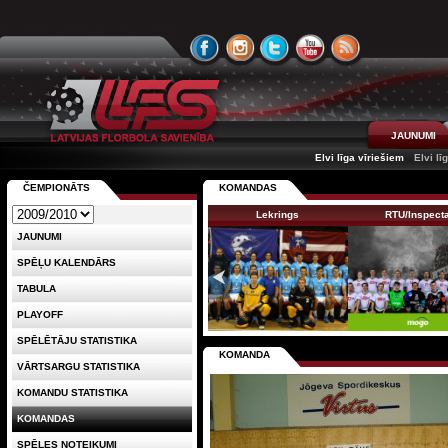
JAUNUMI
Elvi līga vīriešiem
Elvi lī
ČEMPIONĀTS
KOMANDAS
Lekrings
RTU/Inspect
JAUNUMI
SPĒĻU KALENDĀRS
TABULA
PLAYOFF
SPĒLĒTĀJU STATISTIKA
KOMANDA
VĀRTSARGU STATISTIKA
KOMANDU STATISTIKA
KOMANDAS
SPĒLES NOTEIKUMI