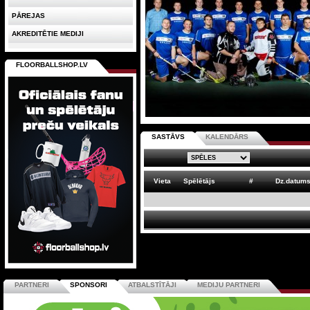
PĀREJAS
AKREDITĒTIE MEDIJI
FLOORBALLSHOP.LV
SASTĀVS
KALENDĀRS
Vieta
Spēlētājs
#
Dz.datum
PARTNERI
SPONSORI
ATBALSTĪTĀJI
MEDIJU PARTNERI