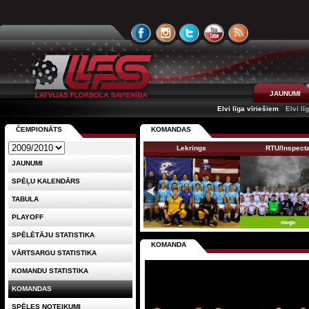
JAUNUMI
Elvi līga vīriešiem
Elvi lī
ČEMPIONĀTS
KOMANDAS
Lekrings
RTU/Inspect
JAUNUMI
SPĒĻU KALENDĀRS
TABULA
PLAYOFF
SPĒLĒTĀJU STATISTIKA
KOMANDA
VĀRTSARGU STATISTIKA
KOMANDU STATISTIKA
KOMANDAS
SPĒLES NOTEIKUMI