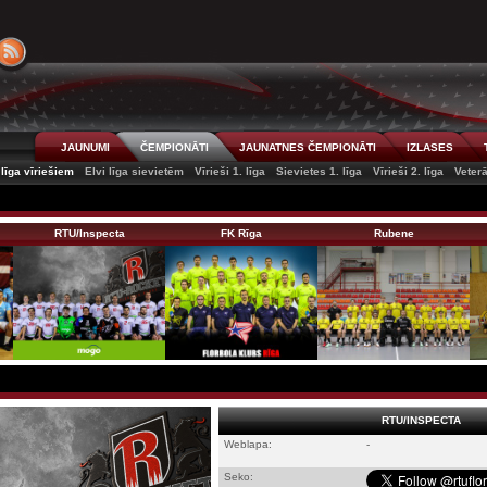
JAUNUMI
ČEMPIONĀTI
JAUNATNES ČEMPIONĀTI
IZLASES
 līga vīriešiem
Elvi līga sievietēm
Vīrieši 1. līga
Sievietes 1. līga
Vīrieši 2. līga
Veter
RTU/Inspecta
FK Rīga
Rubene
RTU/INSPECTA
Weblapa:
-
Seko: