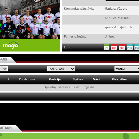
Komandas pārstāvis:
Madara Vāvere
+371 26 690 699
sportaklubs[at]rtu.lv
Formu ražotājs:
Unihoc
Logo:
DĀRS
#
Dz.datums
Pozīcija
Spēles
Vārti
Piespēles
Spēlētāju saraksts... lūdzu uzgaidiet
ARTNERI