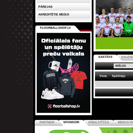
PĀREJAS
AKREDITĒTIE MEDIJI
FLOORBALLSHOP.LV
SASTĀVS
KALEN
Vieta
Spēlētājs
PARTNERI
SPONSORI
ATBALSTĪTĀJI
MEDIJU P