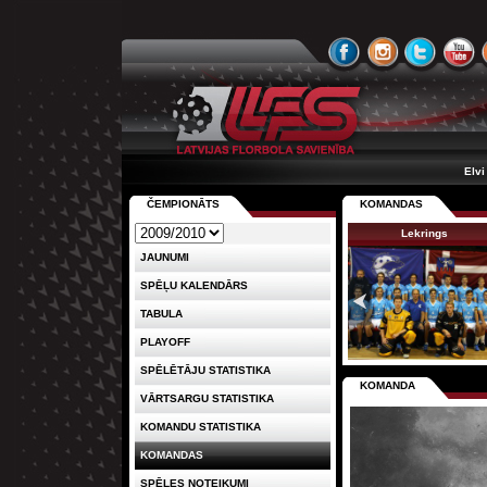
Elvi
ČEMPIONĀTS
KOMANDAS
Lekrings
JAUNUMI
SPĒĻU KALENDĀRS
TABULA
PLAYOFF
SPĒLĒTĀJU STATISTIKA
KOMANDA
VĀRTSARGU STATISTIKA
KOMANDU STATISTIKA
KOMANDAS
SPĒLES NOTEIKUMI