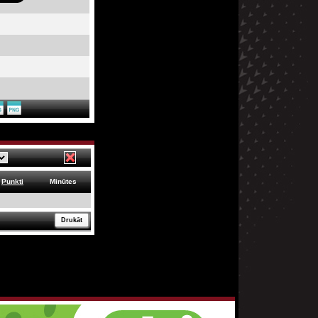
Punkti
Minūtes
Drukāt