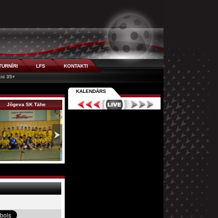
TURNĪRI
LFS
KONTAKTI
āni 35+
KALENDĀRS
Jõgeva SK Tähe
Telms/Energokomp…
Ķekava